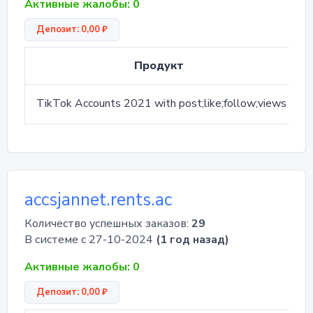
Активные жалобы: 0
Депозит: 0,00 ₽
Ко
Продукт
в
TikTok Accounts 2021 with post;like;follow;views
34
accsjannet.rents.ac
Количество успешных заказов:
29
В системе с 27-10-2024
(1 год назад)
Активные жалобы: 0
Депозит: 0,00 ₽