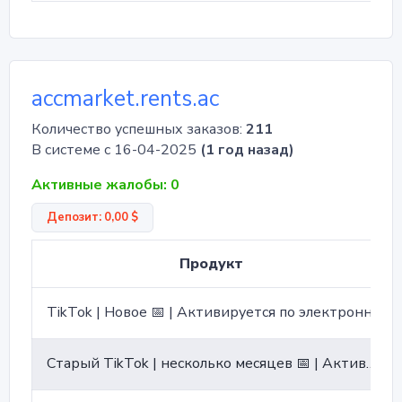
accmarket.rents.ac
Количество успешных заказов:
211
В системе с 16-04-2025
(1 год назад)
Активные жалобы: 0
Депозит: 0,00 $
Продукт
TikTok | Новое 📅 | Активируется по электронной почте 📩 | Электронное письмо прилагается ↩️
Старый TikTok | несколько месяцев 📅 | Активирован с помощью электронной почты 📩 | Электронная почта связана с резервной почтой ↩️ | Видео 1-5 📷