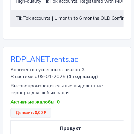
High-quality TikTok accounts. Registered with MIX ip Format : login:password old
TikTok accounts | 1 month to 6 months OLD Confirmed by mail@rambler.ru, mail included | Name in Latin | Registered with MIX IP
RDPLANET.rents.ac
Количество успешных заказов:
2
В системе с 09-01-2025
(1 год назад)
Высокопроизводительные выделенные
серверы для любых задач
Активные жалобы: 0
Депозит: 0,00 ₽
Продукт