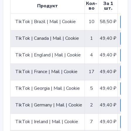
Кол-
За 1
Продукт
во
шт.
TikTok | Brazil | Mail | Cookie
10
58,50 ₽
ко
TikTok | Canada | Mail | Cookie
1
49,40 ₽
ко
TikTok | England | Mail | Cookie
4
49,40 ₽
ко
TikTok | France | Mail | Cookie
17
49,40 ₽
ко
TikTok | Georgia | Mail | Cookie
5
49,40 ₽
ко
TikTok | Germany | Mail | Cookie
2
49,40 ₽
ко
TikTok | Ireland | Mail | Cookie
7
49,40 ₽
ко