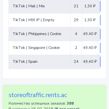
TikTok | Mail | Mix
21
1,30 ₽
ко
TikTok | MIX IP | Empty
29
1,30 ₽
ко
TikTok | Philippines | Cookie
4
49,40 ₽
ко
TikTok | Singapore | Cookie
2
49,40 ₽
ко
TikTok | Spain
24
49,40 ₽
ко
storeoftraffic.rents.ac
Количество успешных заказов:
388