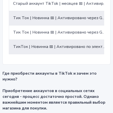
Старый аккаунт TikTok | месяцев 📅 | Активирован с помощью электронной почты 📩 | Электронная почта связана с адресом для восстановления ↩️
Тик Ток | Новинка 📅 | Активировано через Gmail 📩 | Gmail прилагается ↩️
Тик Ток | Новинка 📅 | Активировано через Gmx📩 | Gmx прилагается ↩️
ТикТок | Новинка 📅 | Активировано по электронной почте 📩
Где приобрести аккаунты в TikTok и зачем это
нужно?
Приобретение аккаунтов в социальных сетях
сегодня - процесс достаточно простой. Однако
важнейшим моментом является правильный выбор
магазина для покупки.