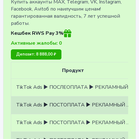
Купить аккаунты MAX, Telegram, VK, Instagram,
Facebook, Avitoб по наилучшим ценам!
гарантированная валидность, 7 лет успешной
работы.
Кешбек RWS Pay 3%
Активные жалобы: 0
Депозит: 8 888,00 ₽
Продукт
TikTok Ads ▶ ПОСЛЕОПЛАТА ▶ РЕКЛАМНЫЙ КАБИНЕТ:ТАИЛАНД ▶ БЕЗ НДС ▶ Открыто ГЕО ЮЖНОЙ АФРИКИ И АЗИИ ▶ валюта USD, POSTPAY
TikTok Ads ▶ ПОСТОПЛАТА ▶ РЕКЛАМНЫЙ КАБИНЕТ:ГЕРМАНИЯ ▶ БЕЗ НДС ▶ Открыто ГЕО ЕВРОПЫ ▶ валюта USD, POSTPAY
TikTok Ads ▶ ПОСТОПЛАТА ▶ РЕКЛАМНЫЙ КАБИНЕТ:МЕКСИКА ▶ Заполнен RFC ▶ Валюта USD ▶Доступны PayPal и Credit Card