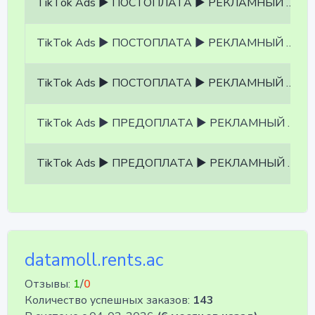
TikTok Ads ▶ ПОСТОПЛАТА ▶ РЕКЛАМНЫЙ КАБИНЕТ:СИНГАПУР ▶ БЕЗ НДС ▶ Открыто ГЕО АЗИИ, ЮЖНОЙ АФРИКИ ▶ валюта USD, POSTPAY
TikTok Ads ▶ ПОСТОПЛАТА ▶ РЕКЛАМНЫЙ КАБИНЕТ:США ▶ БЕЗ НДС ▶ Открыто ГЕО ЕВРОПЫ ▶ валюта USD, POSTPAY
TikTok Ads ▶ ПОСТОПЛАТА ▶ РЕКЛАМНЫЙ КАБИНЕТ:ЯПОНИЯ ▶ БЕЗ НДС ▶ Открыто ГЕО ЯПОНИИ, АЗИИ, АРАБСКИХ СТРАН ▶ USD, POSTPAY
TikTok Ads ▶ ПРЕДОПЛАТА ▶ РЕКЛАМНЫЙ КАБИНЕТ:ИНДОНЕЗИЯ ▶ БЕЗ НДС ▶ Открыто ГЕО АЗИИ, ЮЖНОЙ АФРИКИ ▶ валюта USD, POSTPAY
TikTok Ads ▶ ПРЕДОПЛАТА ▶ РЕКЛАМНЫЙ КАБИНЕТ:ФРАНЦИЯ ▶ БЕЗ НДС ▶ Открыто ГЕО ЕВРОПЫ ▶ валюта USD, PREPAY
datamoll.rents.ac
Отзывы:
1
/
0
Количество успешных заказов:
143