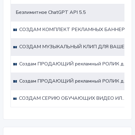
Безлимитное ChatGPT API 5.5
СОЗДАМ КОМПЛЕКТ РЕКЛАМНЫХ БАННЕРОВ ДЛЯ ВСЕХ ПЛАТФОРМ С AI
СОЗДАМ МУЗЫКАЛЬНЫЙ КЛИП ДЛЯ ВАШЕГО ТРЕКА С ИСПОЛЬЗОВАНИЕМ AI
Создам ПРОДАЮЩИЙ рекламный РОЛИК для Вашего бизнеса С AI ( 15секунд )
Создам ПРОДАЮЩИЙ рекламный РОЛИК для Вашего бизнеса С AI ( 30 секунд )
СОЗДАМ СЕРИЮ ОБУЧАЮЩИХ ВИДЕО ИЛИ ВИДЕО-ГАЙД ПО ВАШЕЙ ТЕМЕ С AI