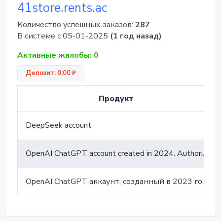
41store.rents.ac
Количество успешных заказов:
287
В системе с 05-01-2025
(1 год назад)
Активные жалобы: 0
Депозит: 0,00 ₽
Продукт
DeepSeek account
OpenAI ChatGPT account created in 2024. Authorization is done manually. Balance is from 0 to 5 dollars. The account is linked to an email and confirmed via SMS and email.
OpenAI ChatGPT аккаунт, созданный в 2023 году. Баланс составляет от 0 до 5 долларов. Аккаунт связан с электронной почтой и подтверждены через СМС и email.