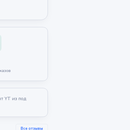
казов
т YT из под
Все отзывы